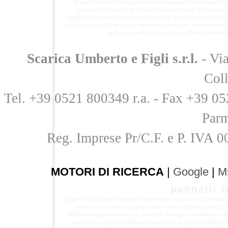
legno
pannelli in legno tamburati
pannelli tamburati l
tamburati
pannelli in legno tamburati
porte per interni
tamburati
pannelli tamburati
pannelli in legno tamburati
umberto
pannelli in legno tamburati
porte per interni in le
in legno tamburati
scarica umberto
pannelli
Scarica Umberto e Figli s.r.l.
- Vi
Col
Tel. +39 0521 800349 r.a. - Fax +39 05
Parm
Reg. Imprese Pr/C.F. e P. IVA
MOTORI DI RICERCA
|
Google
|
M
pannelli 
pannelli in legno tamburati
serramenti esterni in alluminio
porte per interni in legno semilvorate e finite
pannelli 
tamburati legno massiccio
pannelli in legno tamburati
sca
tamburati
pannelli tamburati
pannelli in legno tamburat