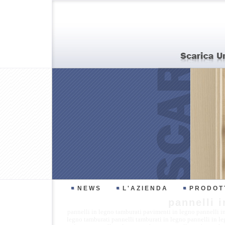
NEWS
L'AZIENDA
PRODOT
pannelli 
pannelli in legno tamburati
pavimenti in legno
pannelli i
legno tamburati
pannelli tamburati in legno
pannelli in l